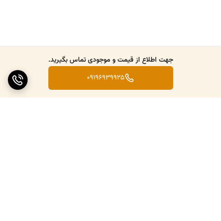
فیلتر: 524 Hz Low-pass (hardware)-50, 100, 200 Hz (adjustable)-60,
120 Hz (adjustable)-35 Hz
لیدها: 12 Standard-Frank-Nehb
جهت اطلاع از قیمت و موجودی تماس بگیرید.
نحوه اتصال به کامپیوتر: USB
09196939925
منبع تغذیه: +5 V (100 mA) via USB
اتصال نوار قلب: 15-pol Standard
امنیت: IEC 601, BF-Type
ابعاد: 131 x 73 x 25 mm
برگشت به بالا