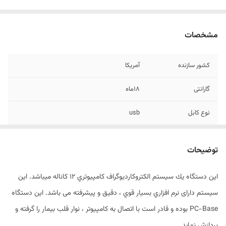
مشخصات
کشور سازنده
آمریکا
گارانتی
18ماه
نوع کابل
usb
توضیحات
این دستگاه يك سيستم الكتروكارديوگراف كامپيوتري 12 كاناله ميباشد. اين
سیستم دارای نرم افزاري بسیار قوي ، دقيق و پیشرفته می باشد. این دستگاه
PC-Base بوده و قادر است با اتصال به کامپیوتر ، نوار قلب بیمار را گرفته و
پردازش نماید .