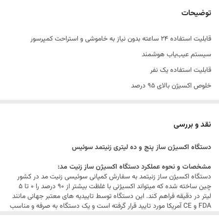
توضیحات
قابلیت استفاده 24 ساعته بدون نیاز به خاموشی و استراحت کمپرسور
سیستم عیب‌یاب هوشمند
قابلیت استفاده یک نفر
خلوص اکسیژن بالای 95 درصد
صرفه جویی در مصرف برق
صدای بسیار کم
نقد و بررسی
مجهز به سیستم هشدار قطعی برق
دستگاه اکسیژن ساز پنج و ده لیتری زنیتمد سوئیس
کمپرسور قوی با جریان خروجی بالا
دستگاه 1000ساعت کارکرده است.
مشخصات و نحوه عملکرد دستگاه اکسیژن ساز زنیت مد:
دستگاه اکسیژن ساز زنیتمد به سفارش کمپانی سوئیسی زنیت مد در کشور
چین ساخته شده که میتواند اکسیژنی با غلظت بیشتر از ۹۰ درصد را ۰ تا ۵
لیتر در دقیقه فراهم کند. این دستگاه توسط تاییدیه های معتبر جهانی مانند
FDA و CE آمریکا مورد تایید قرار گرفته است و یک دستگاه به صرفه و مناسب
اکسیژن ساز به حساب می آید.ژئولیت به کار رفته داخل دستگاه از نوع مرغوب