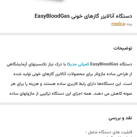
دستگاه آنالایزر گازهای خونی EasyBloodGas
برند:
medica
توضیحات
دستگاه EasyBloodGas
کمپانی مدیکا
با درک نیاز تکنسینهای آزمایشگاهی
از طراحی ساده ماژولار برای محصولات آنالایزر گازهای خونی تولید شده
است. این دستگاه‌ها دارای رابط کاربری ساده هستند و هزینه را برای هر
نمونه کاهش می دهند. همه اجزای این دستگاه ترکیبی از ماژولهای ساده
است که به راحتی برای کاربر قابل دسترس می‌باشد. تعمیر و نگهداری
روزمره این دستگاهها محدود به جایگزینی ماژول معرف و پمپ تیوب است.
نقد و بررسی
تکنسینهای آزمایشگاه می توانند علاوه بر آسانی کار کردن با آنالایزر گازهای
قابلیت های دستگاه شامل :
خونی Medica از دقت در نتایج و هزینه تست ارزان آن بهره مند شوند.