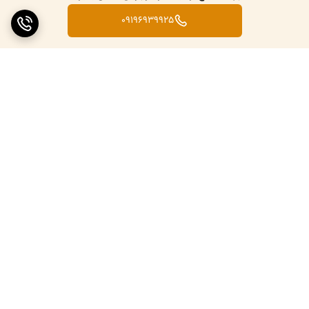
09196939925
برگشت به بالا
ارسال ویژه
پشتیبانی ۲۴ ساعته