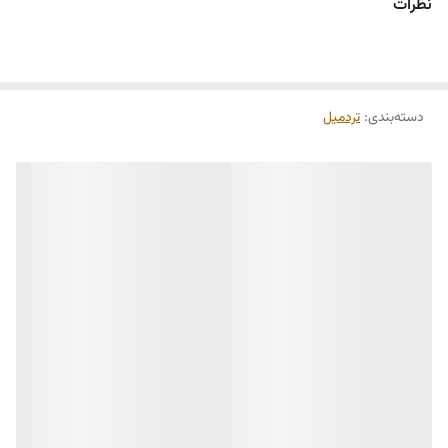
نظرات
قدرت موتور HP Duty-DC3
ابعاد تسمه 160*53
دسته‌بندی
:
تردمیل
محدوده سرعت 1-22 کیلومتر بر ساعت
قابلیت تنظیم شیب تا ۱۵ درصد
ظرفیت وزنی150
وزن دستگاه ۱۰۰